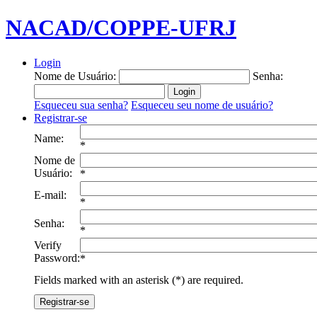
NACAD/COPPE-UFRJ
Login
Nome de Usuário:
Senha:
Esqueceu sua senha?
Esqueceu seu nome de usuário?
Registrar-se
Name:
*
Nome de
Usuário:
*
E-mail:
*
Senha:
*
Verify
Password:
*
Fields marked with an asterisk (*) are required.
Registrar-se