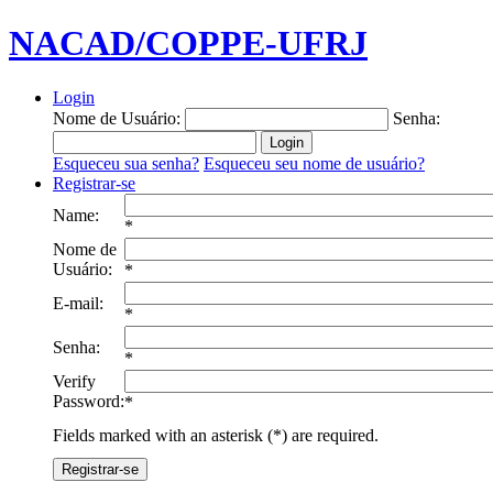
NACAD/COPPE-UFRJ
Login
Nome de Usuário:
Senha:
Esqueceu sua senha?
Esqueceu seu nome de usuário?
Registrar-se
Name:
*
Nome de
Usuário:
*
E-mail:
*
Senha:
*
Verify
Password:
*
Fields marked with an asterisk (*) are required.
Registrar-se