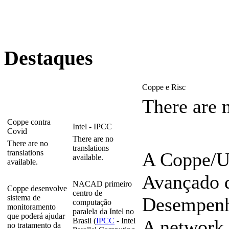
Destaques
Coppe e Risc
There are n
Coppe contra
Intel - IPCC
Covid
There are no
There are no
translations
translations
A Coppe/U
available.
available.
Avançado 
NACAD primeiro
Coppe desenvolve
centro de
sistema de
Desempenho
computação
monitoramento
paralela da Intel no
que poderá ajudar
Brasil (
IPCC
- Intel
A network 
no tratamento da