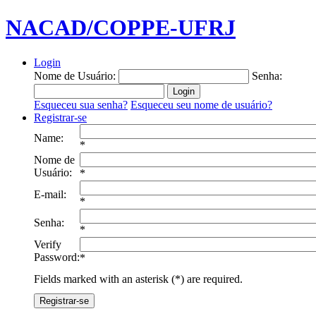
NACAD/COPPE-UFRJ
Login
Nome de Usuário:
Senha:
Esqueceu sua senha?
Esqueceu seu nome de usuário?
Registrar-se
Name:
*
Nome de
Usuário:
*
E-mail:
*
Senha:
*
Verify
Password:
*
Fields marked with an asterisk (*) are required.
Registrar-se