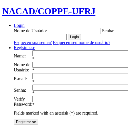
NACAD/COPPE-UFRJ
Login
Nome de Usuário:
Senha:
Esqueceu sua senha?
Esqueceu seu nome de usuário?
Registrar-se
Name:
*
Nome de
Usuário:
*
E-mail:
*
Senha:
*
Verify
Password:
*
Fields marked with an asterisk (*) are required.
Registrar-se