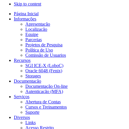
Skip to content
Página Inicial
Informações
Apresentação
Localização
Equipe
Parcerias
Projetos de Pesquisa
Política de Uso
Comissão de Usuarios
Recursos
SGI ICE-X (LoboC)
Oracle 6048 (Fenix)
Storages
Documentação
Documentação On-line
Autenticação (MFA)
Serviços
Abertura de Contas
Cursos e Treinamentos
Suporte
Diversos
Links
Acesso Restrito