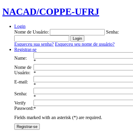
NACAD/COPPE-UFRJ
Login
Nome de Usuário:
Senha:
Esqueceu sua senha?
Esqueceu seu nome de usuário?
Registrar-se
Name:
*
Nome de
Usuário:
*
E-mail:
*
Senha:
*
Verify
Password:
*
Fields marked with an asterisk (*) are required.
Registrar-se