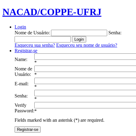
NACAD/COPPE-UFRJ
Login
Nome de Usuário:
Senha:
Esqueceu sua senha?
Esqueceu seu nome de usuário?
Registrar-se
Name:
*
Nome de
Usuário:
*
E-mail:
*
Senha:
*
Verify
Password:
*
Fields marked with an asterisk (*) are required.
Registrar-se