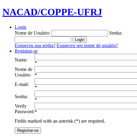
NACAD/COPPE-UFRJ
Login
Nome de Usuário:
Senha:
Esqueceu sua senha?
Esqueceu seu nome de usuário?
Registrar-se
Name:
*
Nome de
Usuário:
*
E-mail:
*
Senha:
*
Verify
Password:
*
Fields marked with an asterisk (*) are required.
Registrar-se