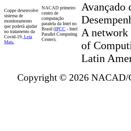
Avançado 
NACAD primeiro
Coppe desenvolve
centro de
sistema de
Desempenho
computação
monitoramento
paralela da Intel no
que poderá ajudar
Brasil (
IPCC
- Intel
A network 
no tratamento da
Parallel Computing
Covid-19.
Leia
Center).
of Computi
Mais.
Latin Ame
Copyright © 2026 NACAD/C