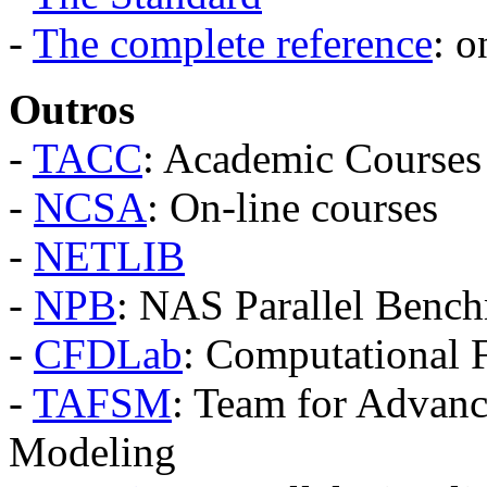
-
The complete reference
: o
Outros
-
TACC
: Academic Courses
-
NCSA
: On-line courses
-
NETLIB
-
NPB
: NAS Parallel Benc
-
CFDLab
: Computational 
-
TAFSM
: Team for Advan
Modeling