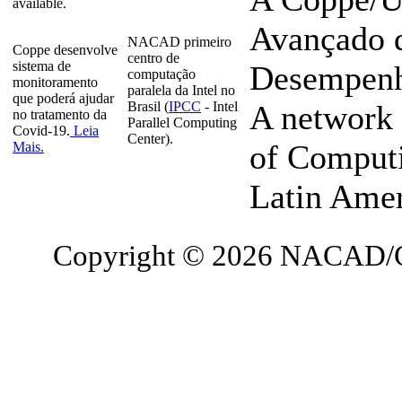
available.
Avançado 
NACAD primeiro
Coppe desenvolve
centro de
sistema de
Desempenho
computação
monitoramento
paralela da Intel no
que poderá ajudar
Brasil (
IPCC
- Intel
A network 
no tratamento da
Parallel Computing
Covid-19.
Leia
Center).
of Computi
Mais.
Latin Ame
Copyright © 2026 NACAD/C