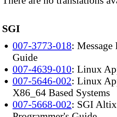
There are no translations av
SGI
007-3773-018
: Message 
Guide
007-4639-010
: Linux Ap
007-5646-002
: Linux Ap
X86_64 Based Systems
007-5668-002
: SGI Alt
Programmer's Guide