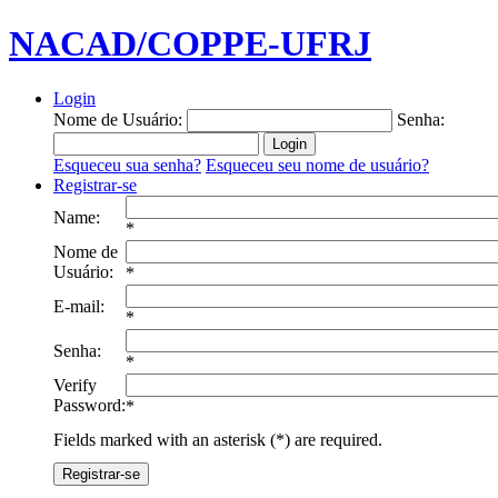
NACAD/COPPE-UFRJ
Login
Nome de Usuário:
Senha:
Esqueceu sua senha?
Esqueceu seu nome de usuário?
Registrar-se
Name:
*
Nome de
Usuário:
*
E-mail:
*
Senha:
*
Verify
Password:
*
Fields marked with an asterisk (*) are required.
Registrar-se